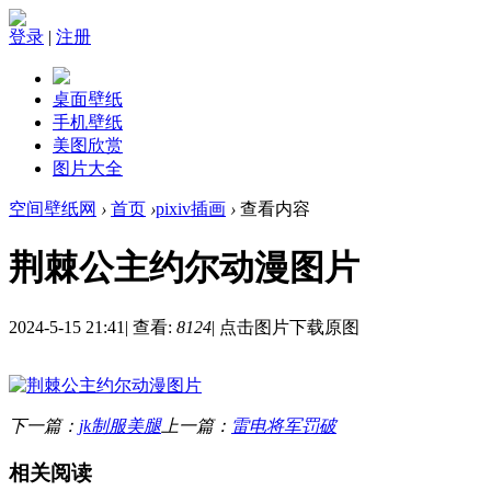
登录
|
注册
桌面壁纸
手机壁纸
美图欣赏
图片大全
空间壁纸网
›
首页
›
pixiv插画
›
查看内容
荆棘公主约尔动漫图片
2024-5-15 21:41
|
查看:
8124
|
点击图片下载原图
下一篇：
jk制服美腿
上一篇：
雷电将军罚破
相关阅读