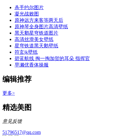
杀手约尔图片
凝光战败图
原神远方来客等两天后
原神琴全身图片高清壁纸
黑天鹅星穹铁道图片
高清丝滑美女壁纸
星穹铁道黑天鹅壁纸
符玄jk壁纸
碧蓝航线 掏一掏加贺的耳朵 指挥官
早濑优香体操服
编辑推荐
更多>
精选美图
意见反馈
51796517@qq.com