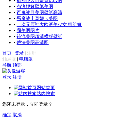
•
原神仆人阿蕾奇诺pv图
•
布洛妮娅壁纸美图
•
百鬼绫目美图壁纸高清
•
恶魔战士莫妮卡美图
•
二次元原神大欧派美少女 娜维娅
•
腿美图图片
•
镜流美图超清横版壁纸
•
蒂法美图高清图
首页
|
登录
|
注册
触屏版
|
电脑版
导航
顶部
游客
登录
注册
网站首页
站内搜索
您还未登录，立即登录？
确定
取消