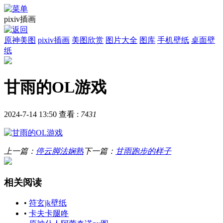
pixiv插画
原神美图
pixiv插画
美图欣赏
图片大全
图库
手机壁纸
桌面壁
纸
甘雨的OL游戏
2024-7-14 13:50
查看 :
7431
上一篇：
停云脚法娴熟
下一篇：
甘雨跑步的样子
相关阅读
•
符玄jk壁纸
•
卡夫卡腿咚