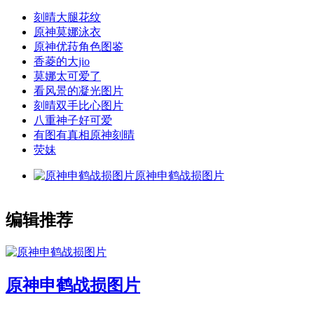
刻晴大腿花纹
原神莫娜泳衣
原神优菈角色图鉴
香菱的大jio
莫娜太可爱了
看风景的凝光图片
刻晴双手比心图片
八重神子好可爱
有图有真相原神刻晴
荧妹
原神申鹤战损图片
编辑推荐
原神申鹤战损图片