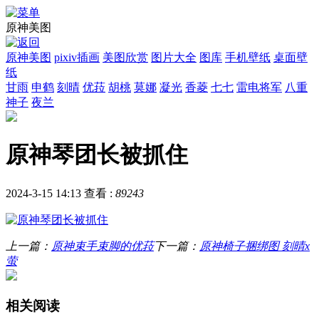
原神美图
原神美图
pixiv插画
美图欣赏
图片大全
图库
手机壁纸
桌面壁
纸
甘雨
申鹤
刻晴
优菈
胡桃
莫娜
凝光
香菱
七七
雷电将军
八重
神子
夜兰
原神琴团长被抓住
2024-3-15 14:13
查看 :
89243
上一篇：
原神束手束脚的优菈
下一篇：
原神椅子捆绑图 刻晴x
萤
相关阅读