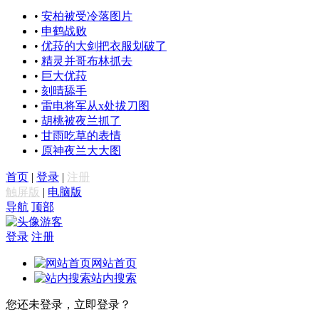
•
安柏被受冷落图片
•
申鹤战败
•
优菈的大剑把衣服划破了
•
精灵并哥布林抓去
•
巨大优菈
•
刻晴舔手
•
雷电将军从x处拔刀图
•
胡桃被夜兰抓了
•
甘雨吃草的表情
•
原神夜兰大大图
首页
|
登录
|
注册
触屏版
|
电脑版
导航
顶部
游客
登录
注册
网站首页
站内搜索
您还未登录，立即登录？