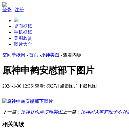
登录
|
注册
桌面壁纸
手机壁纸
美图欣赏
图片大全
空间壁纸网
›
首页
›
原神美图
›
查看内容
原神申鹤安慰部下图片
2024-1-30 12:36
|
查看:
69271
|
点击图片下载原图
下一篇：
原神甘雨清凉照美图
上一篇：
原神同人申鹤肚子不舒
相关阅读