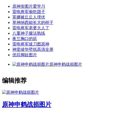
原神蛍图片爱学习
雷电将军偷吃团子
莫娜被丘丘人埋伏
草神纳西妲长大的样子
雷电将军老婆大人了
八重神子腿法熟练
夜兰胸口的痣
雷电将军拔刀图原神
神里绫华壁纸高清全屏
优菈脚趾图片
原神申鹤战损图片
编辑推荐
原神申鹤战损图片