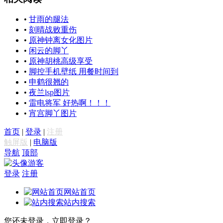
•
甘雨的腿法
•
刻晴战败重伤
•
原神钟离女化图片
•
闲云的脚丫
•
原神胡桃高级享受
•
脚控手机壁纸 用餐时间到
•
申鹤很翘的
•
夜兰lsp图片
•
雷电将军 好热啊！！！
•
宵宫脚丫图片
首页
|
登录
|
注册
触屏版
|
电脑版
导航
顶部
游客
登录
注册
网站首页
站内搜索
您还未登录，立即登录？