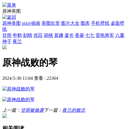
原神美图
原神美图
pixiv插画
美图欣赏
图片大全
图库
手机壁纸
桌面壁
纸
甘雨
申鹤
刻晴
优菈
胡桃
莫娜
凝光
香菱
七七
雷电将军
八重
神子
夜兰
原神战败的琴
2024-5-30 11:04
查看 :
22364
上一篇：
甘雨被偷袭
下一篇：
夜兰的败北
相关阅读