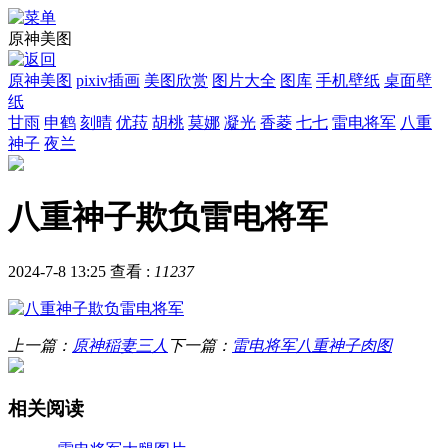
原神美图
原神美图
pixiv插画
美图欣赏
图片大全
图库
手机壁纸
桌面壁
纸
甘雨
申鹤
刻晴
优菈
胡桃
莫娜
凝光
香菱
七七
雷电将军
八重
神子
夜兰
八重神子欺负雷电将军
2024-7-8 13:25
查看 :
11237
上一篇：
原神稲妻三人
下一篇：
雷电将军八重神子肉图
相关阅读