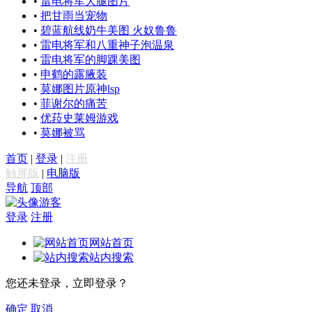
•
雷电将军大腿图片
•
把甘雨当宠物
•
碧蓝航线奶牛美图 火奴鲁鲁
•
雷电将军和八重神子泡温泉
•
雷电将军的脚踝美图
•
申鹤的露腋装
•
莫娜图片原神lsp
•
菲谢尔的痛苦
•
优菈史莱姆游戏
•
莫娜被骂
首页
|
登录
|
注册
触屏版
|
电脑版
导航
顶部
游客
登录
注册
网站首页
站内搜索
您还未登录，立即登录？
确定
取消