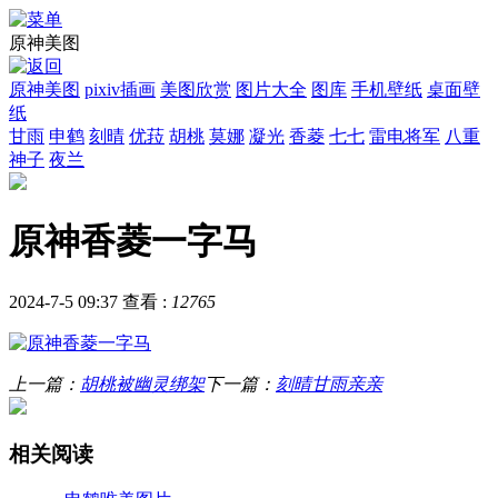
原神美图
原神美图
pixiv插画
美图欣赏
图片大全
图库
手机壁纸
桌面壁
纸
甘雨
申鹤
刻晴
优菈
胡桃
莫娜
凝光
香菱
七七
雷电将军
八重
神子
夜兰
原神香菱一字马
2024-7-5 09:37
查看 :
12765
上一篇：
胡桃被幽灵绑架
下一篇：
刻晴甘雨亲亲
相关阅读