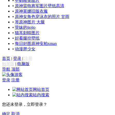
•
申鹤唯美图片
•
原神雷电将军图片壁纸高清
•
原神莫娜旧版衣服
•
原神女角色穿泳衣的照片 甘雨
•
琴原神图片 大腿
•
荧妹的jiojio
•
猫耳刻晴图片
•
好看腿控壁纸
•
每日好图原神安柏xman
•
动漫胖少女
首页
|
登录
|
注册
触屏版
|
电脑版
导航
顶部
游客
登录
注册
网站首页
站内搜索
您还未登录，立即登录？
确定
取消