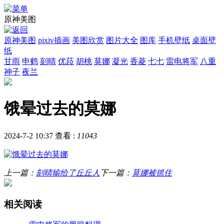
原神美图
原神美图
pixiv插画
美图欣赏
图片大全
图库
手机壁纸
桌面壁
纸
甘雨
申鹤
刻晴
优菈
胡桃
莫娜
凝光
香菱
七七
雷电将军
八重
神子
夜兰
饿晕过去的莫娜
2024-7-2 10:37
查看 :
11043
上一篇：
刻晴输给了丘丘人
下一篇：
莫娜被抓住
相关阅读