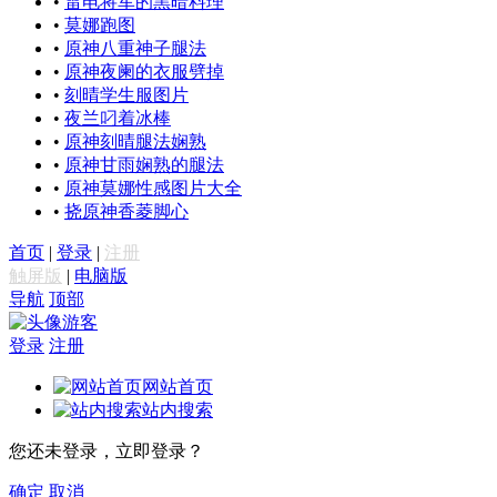
•
雷电将军的黑暗料理
•
莫娜跑图
•
原神八重神子腿法
•
原神夜阑的衣服劈掉
•
刻晴学生服图片
•
夜兰叼着冰棒
•
原神刻晴腿法娴熟
•
原神甘雨娴熟的腿法
•
原神莫娜性感图片大全
•
挠原神香菱脚心
首页
|
登录
|
注册
触屏版
|
电脑版
导航
顶部
游客
登录
注册
网站首页
站内搜索
您还未登录，立即登录？
确定
取消