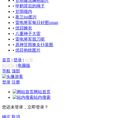
•
甘雨腿法娴熟图片
•
申鹤背后的绳子
•
甘雨喵内
•
夜兰lsp图片
•
雷电将军每日好图xman
•
优菈睡衣
•
八重神子大雷
•
雷电将军我刀呢
•
原神甘雨换女仆装图
•
优菈抱枕图片
首页
|
登录
|
注册
触屏版
|
电脑版
导航
顶部
游客
登录
注册
网站首页
站内搜索
您还未登录，立即登录？
确定
取消