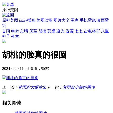
原神美图
原神美图
pixiv插画
美图欣赏
图片大全
图库
手机壁纸
桌面壁
纸
甘雨
申鹤
刻晴
优菈
胡桃
莫娜
凝光
香菱
七七
雷电将军
八重
神子
夜兰
胡桃的脸真的很圆
2024-6-29 11:44
查看 :
8603
上一篇：
甘雨的大腿输出
下一篇：
甘雨被史莱姆困住
相关阅读