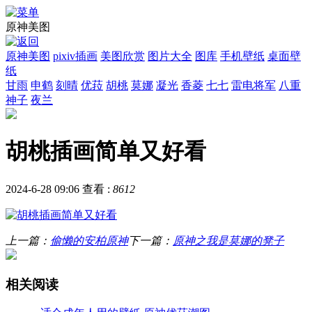
原神美图
原神美图
pixiv插画
美图欣赏
图片大全
图库
手机壁纸
桌面壁
纸
甘雨
申鹤
刻晴
优菈
胡桃
莫娜
凝光
香菱
七七
雷电将军
八重
神子
夜兰
胡桃插画简单又好看
2024-6-28 09:06
查看 :
8612
上一篇：
偷懒的安柏原神
下一篇：
原神之我是莫娜的凳子
相关阅读