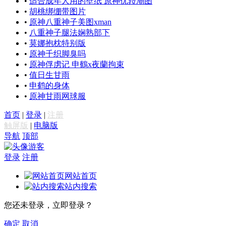
•
适合成年人用的壁纸 原神优菈潮图
•
胡桃绑绷带图片
•
原神八重神子美图xman
•
八重神子腿法娴熟部下
•
莫娜抱枕特别版
•
原神千织脚臭吗
•
原神俘虏记 申鶴x夜蘭拘束
•
值日生甘雨
•
申鹤的身体
•
原神甘雨网球服
首页
|
登录
|
注册
触屏版
|
电脑版
导航
顶部
游客
登录
注册
网站首页
站内搜索
您还未登录，立即登录？
确定
取消