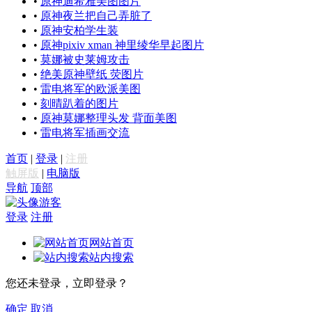
•
原神迪希雅美图图片
•
原神夜兰把自己弄脏了
•
原神安柏学生装
•
原神pixiv xman 神里绫华早起图片
•
莫娜被史莱姆攻击
•
绝美原神壁纸 荧图片
•
雷电将军的欧派美图
•
刻晴趴着的图片
•
原神莫娜整理头发 背面美图
•
雷电将军插画交流
首页
|
登录
|
注册
触屏版
|
电脑版
导航
顶部
游客
登录
注册
网站首页
站内搜索
您还未登录，立即登录？
确定
取消