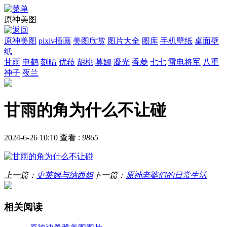
原神美图
原神美图
pixiv插画
美图欣赏
图片大全
图库
手机壁纸
桌面壁
纸
甘雨
申鹤
刻晴
优菈
胡桃
莫娜
凝光
香菱
七七
雷电将军
八重
神子
夜兰
甘雨的角为什么不让碰
2024-6-26 10:10
查看 :
9865
上一篇：
史莱姆与纳西妲
下一篇：
原神老婆们的日常生活
相关阅读