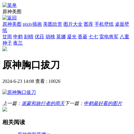
原神美图
原神美图
pixiv插画
美图欣赏
图片大全
图库
手机壁纸
桌面壁
纸
甘雨
申鹤
刻晴
优菈
胡桃
莫娜
凝光
香菱
七七
雷电将军
八重
神子
夜兰
原神胸口拔刀
2024-6-23 14:08
查看 :
10026
上一篇：
派蒙和旅行者的雨天
下一篇：
申鹤最好看的图片
相关阅读