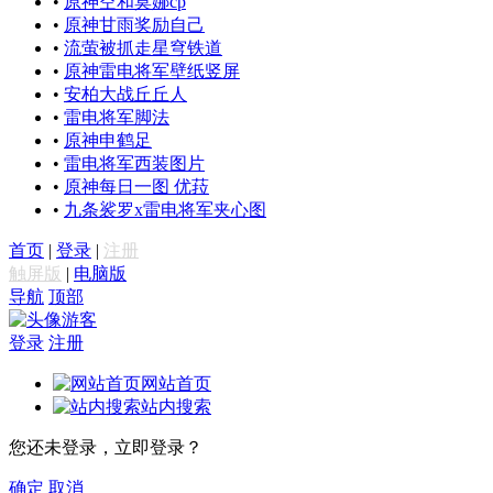
•
原神空和莫娜cp
•
原神甘雨奖励自己
•
流萤被抓走星穹铁道
•
原神雷电将军壁纸竖屏
•
安柏大战丘丘人
•
雷电将军脚法
•
原神申鹤足
•
雷电将军西装图片
•
原神每日一图 优菈
•
九条裟罗x雷电将军夹心图
首页
|
登录
|
注册
触屏版
|
电脑版
导航
顶部
游客
登录
注册
网站首页
站内搜索
您还未登录，立即登录？
确定
取消