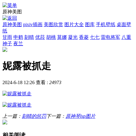
原神美图
原神美图
pixiv插画
美图欣赏
图片大全
图库
手机壁纸
桌面壁
纸
甘雨
申鹤
刻晴
优菈
胡桃
莫娜
凝光
香菱
七七
雷电将军
八重
神子
夜兰
妮露被抓走
2024-6-18 12:26
查看 :
24973
上一篇：
刻晴的惩罚
下一篇：
原神琴lsp图片
相关阅读