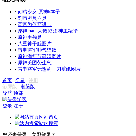
•
刻晴少女 原神h本子
•
刻晴脚臭不臭
•
宵宫为何穿绷带
•
原神mana大佬资源 神里绫华
•
原神申鹤足
•
八重神子腿图片
•
雷电将军帅气壁纸
•
原神海灯节高清图片
•
原神美图荧生气
•
雷电将军无想的一刀壁纸图片
首页
|
登录
|
注册
触屏版
|
电脑版
导航
顶部
游客
登录
注册
网站首页
站内搜索
您还未登录，立即登录？