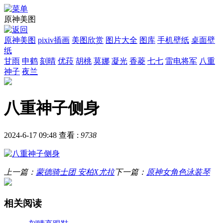
原神美图
原神美图
pixiv插画
美图欣赏
图片大全
图库
手机壁纸
桌面壁
纸
甘雨
申鹤
刻晴
优菈
胡桃
莫娜
凝光
香菱
七七
雷电将军
八重
神子
夜兰
八重神子侧身
2024-6-17 09:48
查看 :
9738
上一篇：
蒙德骑士团 安柏X尤拉
下一篇：
原神女角色泳装琴
相关阅读