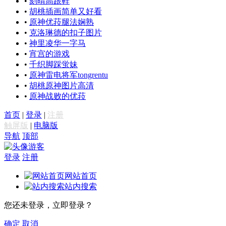
•
刻晴高跟鞋
•
胡桃插画简单又好看
•
原神优菈腿法娴熟
•
克洛琳德的扣子图片
•
神里凌华一字马
•
宵宫的游戏
•
千织脚踩蛍妹
•
原神雷电将军tongrentu
•
胡桃原神图片高清
•
原神战败的优菈
首页
|
登录
|
注册
触屏版
|
电脑版
导航
顶部
游客
登录
注册
网站首页
站内搜索
您还未登录，立即登录？
确定
取消