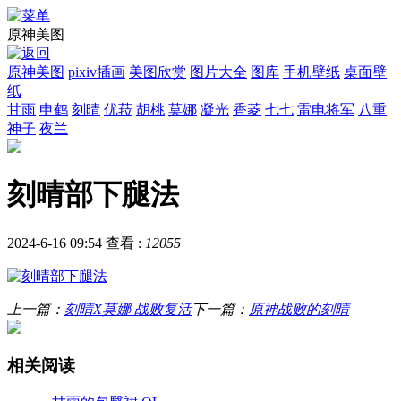
原神美图
原神美图
pixiv插画
美图欣赏
图片大全
图库
手机壁纸
桌面壁
纸
甘雨
申鹤
刻晴
优菈
胡桃
莫娜
凝光
香菱
七七
雷电将军
八重
神子
夜兰
刻晴部下腿法
2024-6-16 09:54
查看 :
12055
上一篇：
刻晴X莫娜 战败复活
下一篇：
原神战败的刻晴
相关阅读