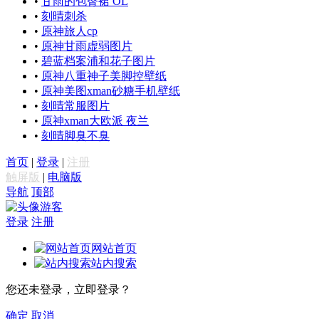
•
甘雨的包臀裙 OL
•
刻晴刺杀
•
原神旅人cp
•
原神甘雨虚弱图片
•
碧蓝档案浦和花子图片
•
原神八重神子美脚控壁纸
•
原神美图xman砂糖手机壁纸
•
刻晴常服图片
•
原神xman大欧派 夜兰
•
刻晴脚臭不臭
首页
|
登录
|
注册
触屏版
|
电脑版
导航
顶部
游客
登录
注册
网站首页
站内搜索
您还未登录，立即登录？
确定
取消