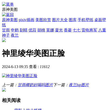
原神美图
原神美图
pixiv插画
美图欣赏
图片大全
图库
手机壁纸
桌面壁
纸
甘雨
申鹤
刻晴
优菈
胡桃
莫娜
凝光
香菱
七七
雷电将军
八重
神子
夜兰
神里绫华美图正脸
2024-6-13 09:35
查看 :
11612
上一篇：
甘雨椰奶好喝吗图片
下一篇：
夜兰lsp图片
相关阅读