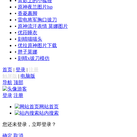
•
背影上的小狐狸
•
原神夜兰图片lsp
•
香菱裹脚
•
雷电将军胸口拔刀
•
原神流汗表情 莫娜图片
•
优菈睡衣
•
刻晴喵喵头
•
优拉原神图片下载
•
胖子莫娜
•
刻晴x拔刀模仿
首页
|
登录
|
注册
触屏版
|
电脑版
导航
顶部
游客
登录
注册
网站首页
站内搜索
您还未登录，立即登录？
确定
取消