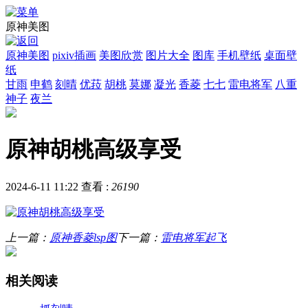
原神美图
原神美图
pixiv插画
美图欣赏
图片大全
图库
手机壁纸
桌面壁
纸
甘雨
申鹤
刻晴
优菈
胡桃
莫娜
凝光
香菱
七七
雷电将军
八重
神子
夜兰
原神胡桃高级享受
2024-6-11 11:22
查看 :
26190
上一篇：
原神香菱lsp图
下一篇：
雷电将军起飞
相关阅读