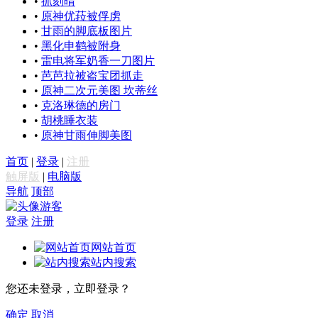
•
抓刻晴
•
原神优菈被俘虏
•
甘雨的脚底板图片
•
黑化申鹤被附身
•
雷电将军奶香一刀图片
•
芭芭拉被盗宝团抓走
•
原神二次元美图 坎蒂丝
•
克洛琳德的房门
•
胡桃睡衣装
•
原神甘雨伸脚美图
首页
|
登录
|
注册
触屏版
|
电脑版
导航
顶部
游客
登录
注册
网站首页
站内搜索
您还未登录，立即登录？
确定
取消