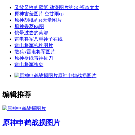
又欲又撩的壁纸 动漫图片约尔·福杰太太
原神害羞图片 空甘雨cp
原神胡桃的se天堂图片
原神香菱lsp图
饿晕过去的莫娜
雷电将军八重神子在线
雷电将军抱枕图片
散兵x雷电将军图片
原神壁纸雷神拔刀
雷电将军掏剑
原神申鹤战损图片
编辑推荐
原神申鹤战损图片