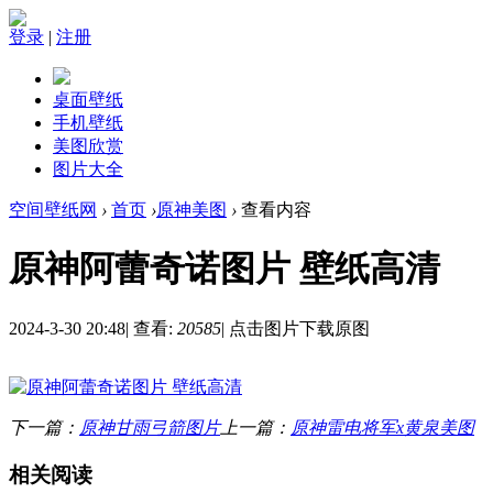
登录
|
注册
桌面壁纸
手机壁纸
美图欣赏
图片大全
空间壁纸网
›
首页
›
原神美图
›
查看内容
原神阿蕾奇诺图片 壁纸高清
2024-3-30 20:48
|
查看:
20585
|
点击图片下载原图
下一篇：
原神甘雨弓箭图片
上一篇：
原神雷电将军x黄泉美图
相关阅读