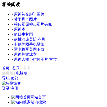
相关阅读
•
原神荧光脚丫图片
•
甘雨脚丫图片
•
柏菈图原神cp图片头像
•
原神本
•
值日生甘雨
•
胡桃清凉美照 赤脚
•
申鹤美图手机壁纸
•
雷电将军美图下载
•
原神莫娜泳衣
•
原神人物小时候图片 甘蛍
首页
|
登录
|
注册
触屏版
|
电脑版
导航
顶部
游客
登录
注册
网站首页
站内搜索