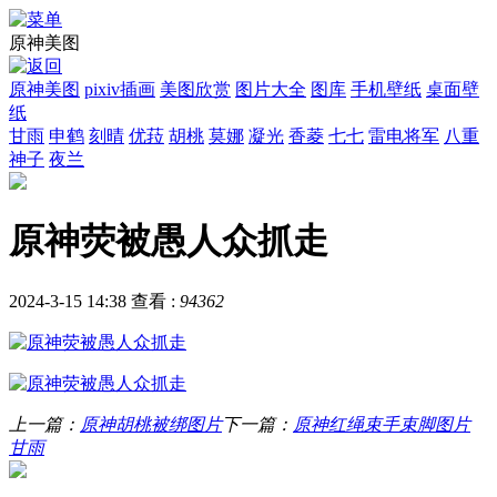
原神美图
原神美图
pixiv插画
美图欣赏
图片大全
图库
手机壁纸
桌面壁
纸
甘雨
申鹤
刻晴
优菈
胡桃
莫娜
凝光
香菱
七七
雷电将军
八重
神子
夜兰
原神荧被愚人众抓走
2024-3-15 14:38
查看 :
94362
上一篇：
原神胡桃被绑图片
下一篇：
原神红绳束手束脚图片
甘雨