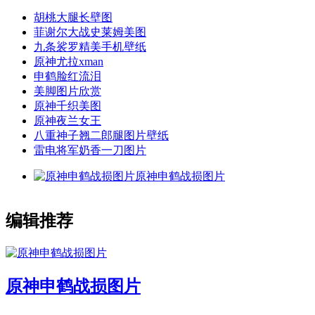
胡桃大腿长壁图
菲谢尔大战史莱姆美图
九条裟罗精美手机壁纸
原神尤拉xman
申鹤脸红流泪
美脚图片欣赏
原神千织美图
原神夜兰女王
八重神子翘二郎腿图片壁纸
雷电将军奶香一刀图片
原神申鹤战损图片
编辑推荐
原神申鹤战损图片