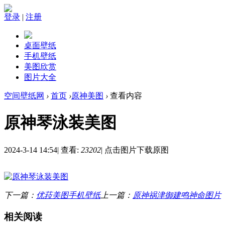
登录
|
注册
桌面壁纸
手机壁纸
美图欣赏
图片大全
空间壁纸网
›
首页
›
原神美图
›
查看内容
原神琴泳装美图
2024-3-14 14:54
|
查看:
23202
|
点击图片下载原图
下一篇：
优菈美图手机壁纸
上一篇：
原神祸津御建鸣神命图片
相关阅读