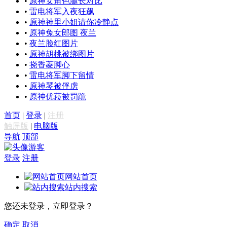
•
原神女角色腿长对比
•
雷电将军入夜狂飙
•
原神神里小姐请你冷静点
•
原神兔女郎图 夜兰
•
夜兰脸红图片
•
原神胡桃被绑图片
•
挠香菱脚心
•
雷电将军脚下留情
•
原神琴被俘虏
•
原神优菈被罚跪
首页
|
登录
|
注册
触屏版
|
电脑版
导航
顶部
游客
登录
注册
网站首页
站内搜索
您还未登录，立即登录？
确定
取消