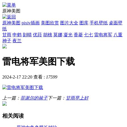
原神美图
原神美图
pixiv插画
美图欣赏
图片大全
图库
手机壁纸
桌面壁
纸
甘雨
申鹤
刻晴
优菈
胡桃
莫娜
凝光
香菱
七七
雷电将军
八重
神子
夜兰
雷电将军美图下载
2024-2-17 22:20
查看 :
17599
上一篇：
菲谢尔的袜子
下一篇：
甘雨早上好
相关阅读