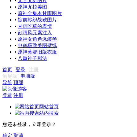
•
又甘又刻图片
•
原神尤拉美图
•
原神全集本甘雨图片
•
锭前纱织战败图片
•
甘雨吃草的表情
•
刻晴风元素注入
•
原神女角色泳装琴
•
申鹤极致美图壁纸
•
原神莫娜旧版衣服
•
八重神子脚法
首页
|
登录
|
注册
触屏版
|
电脑版
导航
顶部
游客
登录
注册
网站首页
站内搜索
您还未登录，立即登录？
确定
取消