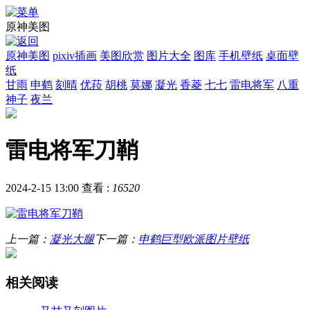
原神美图
原神美图
pixiv插画
美图欣赏
图片大全
图库
手机壁纸
桌面壁
纸
甘雨
申鹤
刻晴
优菈
胡桃
莫娜
凝光
香菱
七七
雷电将军
八重
神子
夜兰
雷电将军刀鞘
2024-2-15 13:00
查看 :
16520
上一篇：
凝光大腿
下一篇：
申鹤巨型欧派图片壁纸
相关阅读