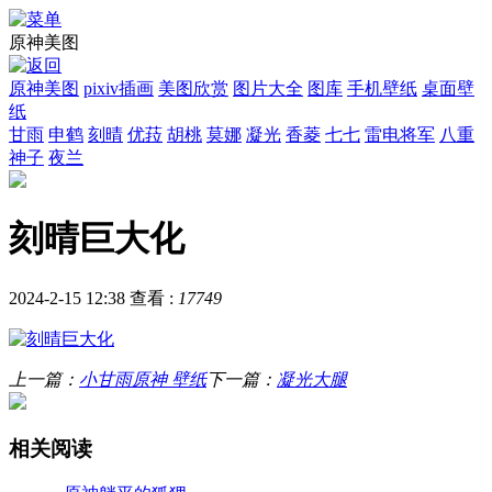
原神美图
原神美图
pixiv插画
美图欣赏
图片大全
图库
手机壁纸
桌面壁
纸
甘雨
申鹤
刻晴
优菈
胡桃
莫娜
凝光
香菱
七七
雷电将军
八重
神子
夜兰
刻晴巨大化
2024-2-15 12:38
查看 :
17749
上一篇：
小甘雨原神 壁纸
下一篇：
凝光大腿
相关阅读