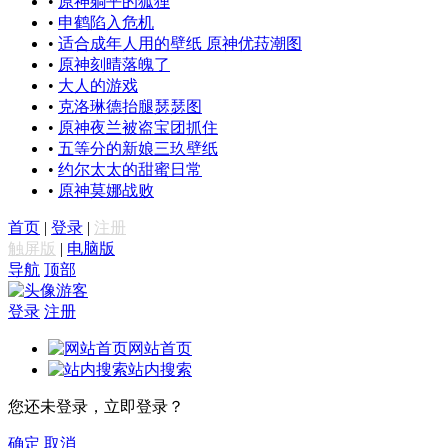
•
原神躺平的狐狸
•
申鹤陷入危机
•
适合成年人用的壁纸 原神优菈潮图
•
原神刻晴落魄了
•
大人的游戏
•
克洛琳德抬腿瑟瑟图
•
原神夜兰被盗宝团抓住
•
五等分的新娘三玖壁纸
•
约尔太太的甜蜜日常
•
原神莫娜战败
首页
|
登录
|
注册
触屏版
|
电脑版
导航
顶部
游客
登录
注册
网站首页
站内搜索
您还未登录，立即登录？
确定
取消