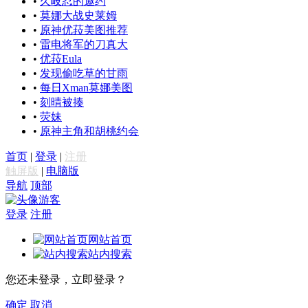
•
久岐忍的邀约
•
莫娜大战史莱姆
•
原神优菈美图推荐
•
雷电将军的刀真大
•
优菈Eula
•
发现偷吃草的甘雨
•
每日Xman莫娜美图
•
刻晴被揍
•
荧妹
•
原神主角和胡桃约会
首页
|
登录
|
注册
触屏版
|
电脑版
导航
顶部
游客
登录
注册
网站首页
站内搜索
您还未登录，立即登录？
确定
取消