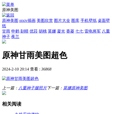
原神美图
原神美图
pixiv插画
美图欣赏
图片大全
图库
手机壁纸
桌面壁
纸
甘雨
申鹤
刻晴
优菈
胡桃
莫娜
凝光
香菱
七七
雷电将军
八重
神子
夜兰
原神甘雨美图超色
2024-2-10 20:14
查看 :
36868
上一篇：
八重神子腿照片
下一篇：
莫娜原神美图
相关阅读