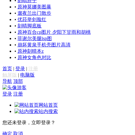
•
刻晴胖子
•
原神莫娜美图暴
•
遛夜兰出门散步
•
优菈举剑脸红
•
刻晴脚底板
•
原神百合cp图片 夕阳下甘雨和胡桃
•
菲谢尔美腿lsp图
•
崩坏黄泉手机壳图片高清
•
原神刻晴本z
•
原神女角色对比
首页
|
登录
|
注册
触屏版
|
电脑版
导航
顶部
游客
登录
注册
网站首页
站内搜索
您还未登录，立即登录？
确定
取消