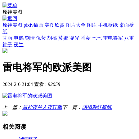
原神美图
原神美图
pixiv插画
美图欣赏
图片大全
图库
手机壁纸
桌面壁
纸
甘雨
申鹤
刻晴
优菈
胡桃
莫娜
凝光
香菱
七七
雷电将军
八重
神子
夜兰
雷电将军的欧派美图
2024-2-6 21:04
查看 :
92058
上一篇：
原神夜兰入夜狂飙
下一篇：
胡桃脸红壁纸
相关阅读