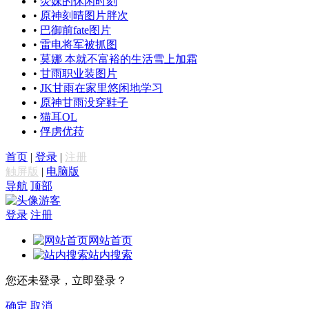
•
荧妹的休闲时刻
•
原神刻晴图片胖次
•
巴御前fate图片
•
雷电将军被抓图
•
莫娜 本就不富裕的生活雪上加霜
•
甘雨职业装图片
•
JK甘雨在家里悠闲地学习
•
原神甘雨没穿鞋子
•
猫耳OL
•
俘虏优菈
首页
|
登录
|
注册
触屏版
|
电脑版
导航
顶部
游客
登录
注册
网站首页
站内搜索
您还未登录，立即登录？
确定
取消