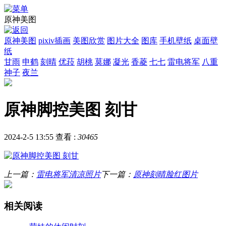
原神美图
原神美图
pixiv插画
美图欣赏
图片大全
图库
手机壁纸
桌面壁
纸
甘雨
申鹤
刻晴
优菈
胡桃
莫娜
凝光
香菱
七七
雷电将军
八重
神子
夜兰
原神脚控美图 刻甘
2024-2-5 13:55
查看 :
30465
上一篇：
雷电将军清凉照片
下一篇：
原神刻晴脸红图片
相关阅读