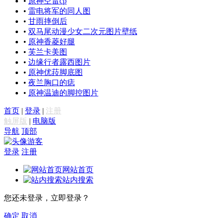
•
原神空雷cp
•
雷电将军的同人图
•
甘雨摔倒后
•
双马尾动漫少女二次元图片壁纸
•
原神香菱好腿
•
芙兰卡美图
•
边缘行者露西图片
•
原神优菈脚底图
•
夜兰胸口的痣
•
原神温迪的脚控图片
首页
|
登录
|
注册
触屏版
|
电脑版
导航
顶部
游客
登录
注册
网站首页
站内搜索
您还未登录，立即登录？
确定
取消