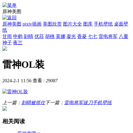
原神美图
原神美图
pixiv插画
美图欣赏
图片大全
图库
手机壁纸
桌面壁
纸
甘雨
申鹤
刻晴
优菈
胡桃
莫娜
凝光
香菱
七七
雷电将军
八重
神子
夜兰
雷神OL装
2024-2-1 11:56
查看 :
29087
上一篇：
刻晴被抓住
下一篇：
雷电将军拔刀手机壁纸
相关阅读