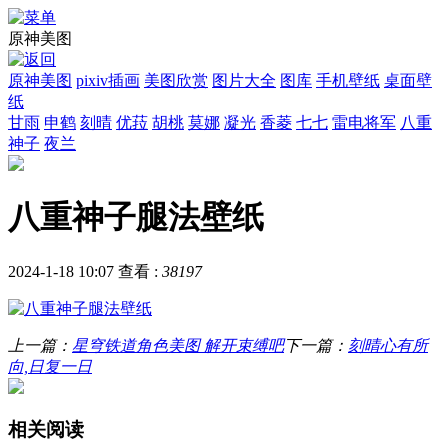
原神美图
原神美图
pixiv插画
美图欣赏
图片大全
图库
手机壁纸
桌面壁
纸
甘雨
申鹤
刻晴
优菈
胡桃
莫娜
凝光
香菱
七七
雷电将军
八重
神子
夜兰
八重神子腿法壁纸
2024-1-18 10:07
查看 :
38197
上一篇：
星穹铁道角色美图 解开束缚吧
下一篇：
刻晴心有所
向,日复一日
相关阅读