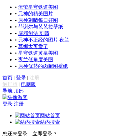
•
流萤星穹铁道美图
•
元神的精美图片
•
原神刻晴每日好图
•
菲谢尔与芭芭拉壁纸
•
屁邪剑法 刻晴
•
元神不正经的图片 夜兰
•
莫娜太可爱了
•
星穹铁道黄泉美图
•
夜兰低角度美图
•
原神优菈的肉腿图壁纸
首页
|
登录
|
注册
触屏版
|
电脑版
导航
顶部
游客
登录
注册
网站首页
站内搜索
您还未登录，立即登录？