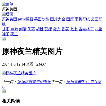
原神美图
原神美图
pixiv插画
美图欣赏
图片大全
图库
手机壁纸
桌面壁
纸
甘雨
申鹤
刻晴
优菈
胡桃
莫娜
凝光
香菱
七七
雷电将军
八重
神子
夜兰
原神夜兰精美图片
2024-1-5 12:14
查看 :
21437
上一篇：
原神正能量美图凝光
下一篇：
原神害羞图片 空甘雨
cp
相关阅读