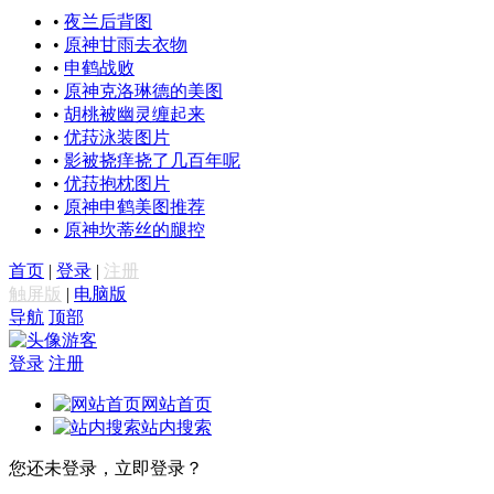
•
夜兰后背图
•
原神甘雨去衣物
•
申鹤战败
•
原神克洛琳德的美图
•
胡桃被幽灵缠起来
•
优菈泳装图片
•
影被挠痒挠了几百年呢
•
优菈抱枕图片
•
原神申鹤美图推荐
•
原神坎蒂丝的腿控
首页
|
登录
|
注册
触屏版
|
电脑版
导航
顶部
游客
登录
注册
网站首页
站内搜索
您还未登录，立即登录？