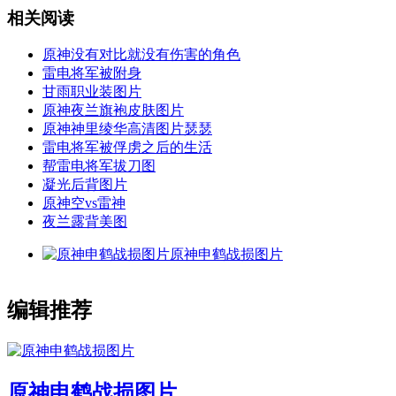
相关阅读
原神没有对比就没有伤害的角色
雷电将军被附身
甘雨职业装图片
原神夜兰旗袍皮肤图片
原神神里绫华高清图片瑟瑟
雷电将军被俘虏之后的生活
帮雷电将军拔刀图
凝光后背图片
原神空vs雷神
夜兰露背美图
原神申鹤战损图片
编辑推荐
原神申鹤战损图片