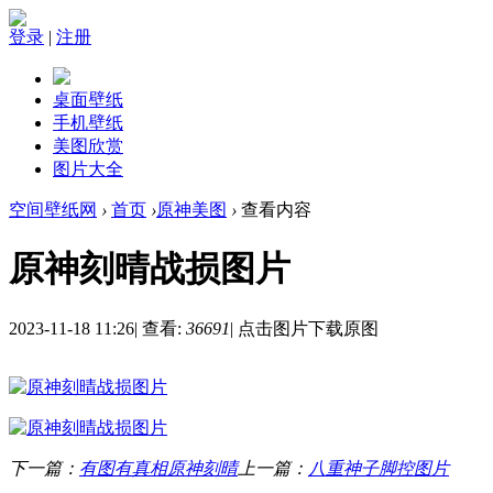
登录
|
注册
桌面壁纸
手机壁纸
美图欣赏
图片大全
空间壁纸网
›
首页
›
原神美图
›
查看内容
原神刻晴战损图片
2023-11-18 11:26
|
查看:
36691
|
点击图片下载原图
下一篇：
有图有真相原神刻晴
上一篇：
八重神子脚控图片